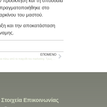
ην πρόσκληση και τη σπουδαία
 πραγματοποιήθηκε στο
αρκίνου του μαστού.
ριξη και την αποκατάσταση
ύναμης.
ΕΠΌΜΕΝΟ
Σούζη Τρως Επεισόδιο 9: Όλη η αλήθεια πίσω από το παιχνίδι του marketing: Τρως υγιεινά ή μήπως νομίζεις ότι τρως υγιεινά;
Στοιχεία Επικοινωνίας